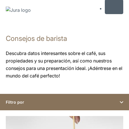
MENU
Saltar
a
Consejos de barista
el
contenido
Saltar
Descubra datos interesantes sobre el café, sus
a
propiedades y su preparación, así como nuestros
la
consejos para una presentación ideal. ¡Adéntrese en el
búsqueda
mundo del café perfecto!
Filtro por
indicar