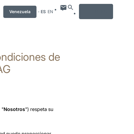
MENU
Venezuela
-
ES
EN
condiciones de
 AG
 "
Nosotros
") respeta su
sted puede proporcionar