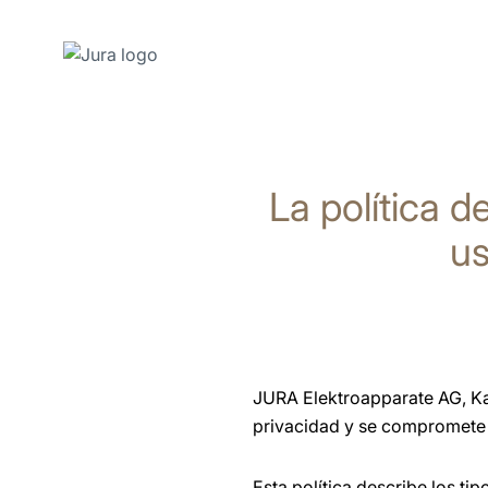
Saltar
a
el
La política d
contenido
Saltar
us
a
la
búsqueda
JURA Elektroapparate AG, Ka
privacidad y se compromete a
Esta política describe los t