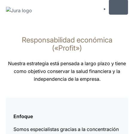
MENU
Saltar
a
Responsabilidad económica
el
contenido
(«Profit»)
Saltar
a
Nuestra estrategia está pensada a largo plazo y tiene
la
como objetivo conservar la salud financiera y la
búsqueda
independencia de la empresa.
más
información
Enfoque
Somos especialistas gracias a la concentración